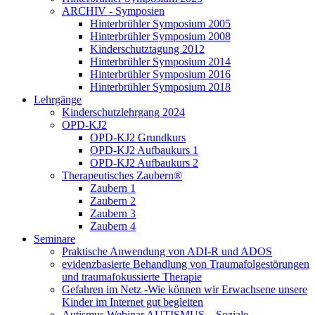
ARCHIV - Symposien
Hinterbrühler Symposium 2005
Hinterbrühler Symposium 2008
Kinderschutztagung 2012
Hinterbrühler Symposium 2014
Hinterbrühler Symposium 2016
Hinterbrühler Symposium 2018
Lehrgänge
Kinderschutzlehrgang 2024
OPD-KJ2
OPD-KJ2 Grundkurs
OPD-KJ2 Aufbaukurs 1
OPD-KJ2 Aufbaukurs 2
Therapeutisches Zaubern®
Zaubern 1
Zaubern 2
Zaubern 3
Zaubern 4
Seminare
Praktische Anwendung von ADI-R und ADOS
evidenzbasierte Behandlung von Traumafolgestörungen
und traumafokussierte Therapie
Gefahren im Netz -Wie können wir Erwachsene unsere
Kinder im Internet gut begleiten
Autismus Webinar AUTISMUS – Soziale