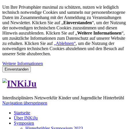
Um Ihre Privatsphäre maximal zu schützen, nutzen wir lediglich
technisch notwendige Cookies und sammeln nur personenbezogene
Daten im Zusammenhang mit der Anmeldung zu Veranstaltungen
und Newsletter. Klicken Sie auf „
Einverstanden
“, um der Nutzung
der notwendigen technischen Cookies zuzustimmen und diesen
Hinweis auszublenden. Klicken Sie auf „
Weitere Informationen
“,
um zusätzliche Informationen zum Datenschutz auf unserer Website
zu erhalten. Klicken Sie auf
„Ablehnen“
, um die Nutzung der
notwendigen technischen Cookies abzulehnen und den Besuch auf
unserer Seite abzubrechen.
Weitere Informationen
Einverstanden
I
nterdisziplinäres
N
etzwerk
für
Ki
nder und
Ju
gendliche Hinterbrühl
Navigation überspringen
Startseite
Über INKiJu
Symposien
Hinterbrühler Symposium 2023