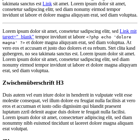
takimata sanctus est
Link
sit amet. Lorem ipsum dolor sit amet,
consetetur sadipscing elitr, sed diam nonumy eirmod tempor
invidunt ut labore et dolore magna aliquyam erat, sed diam voluptua.
Lorem ipsum dolor sit amet, consetetur sadipscing elitr, sed
Link mit
target="_blank"
tempor invidunt ut labore
<?php echo 'dolore
et dolore magna aliquyam erat, sed diam voluptua. At
magna' ?>
vero eos et accusam et justo duo dolores et ea rebum. Stet clita kasd
gubergren, no sea takimata sanctus est. Lorem ipsum dolor sit amet.
Lorem ipsum dolor sit amet, consetetur sadipscing elitr, sed diam
nonumy eirmod tempor invidunt ut labore et dolore magna aliquyam
erat, sed diam voluptua.
Zwischenüberschrift H3
Duis autem vel eum iriure dolor in hendrerit in vulputate velit esse
molestie consequat, vel illum dolore eu feugiat nulla facilisis at vero
eros et accumsan et iusto odio dignissim qui blandit praesent
luptatum zzril delenit augue duis dolore te feugait nulla facilisi.
Lorem ipsum dolor sit amet, consectetuer adipiscing elit, sed diam
nonummy nibh euismod tincidunt ut laoreet dolore magna aliquam
erat volutpat.