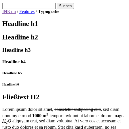
Suchen
INKiJu
/
Features
/
Typografie
Headline h1
Headline h2
Headline h3
Headline h4
Headline h5
Headline h6
Fließtext H2
Lorem ipsum dolor sit amet,
consetetur sadipscing elitr
, sed diam
3
nonumy eirmod
1000 m
tempor invidunt ut labore et dolore magna
H
O
aliquyam erat, sed diam voluptua. At vero eos et accusam et
2
justo duo dolores et ea rebum. Stet clita kasd gubergren, no sea